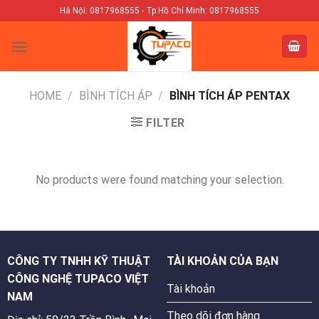
Skip
Hà Nội: 0817968555 - Tp.Hồ Chí Minh: 0817968555
to
content
HOME
/
BÌNH TÍCH ÁP
/
BÌNH TÍCH ÁP PENTAX
FILTER
No products were found matching your selection.
CÔNG TY TNHH KỸ THUẬT
TÀI KHOẢN CỦA BẠN
CÔNG NGHỆ TUPACO VIỆT
Tài khoản
NAM
Theo dõi đơn hàng