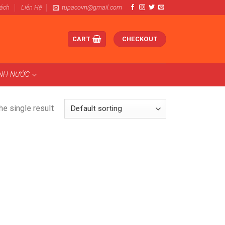
Sách
Liên Hệ
tupacovn@gmail.com
CART
CHECKOUT
ÀNH NƯỚC
e single result