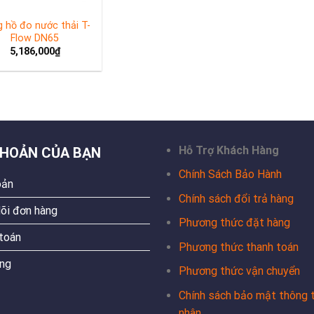
 hồ đo nước thải T-
Flow DN65
5,186,000
₫
Hỗ Trợ Khách Hàng
KHOẢN CỦA BẠN
Chính Sách Bảo Hành
oản
Chính sách đổi trả hàng
õi đơn hàng
Phương thức đặt hàng
toán
Phương thức thanh toán
ng
Phương thức vận chuyển
Chính sách bảo mật thông t
nhân