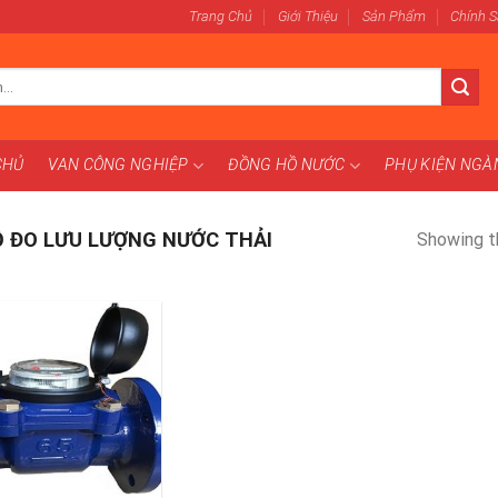
Trang Chủ
Giới Thiệu
Sản Phẩm
Chính 
CHỦ
VAN CÔNG NGHIỆP
ĐỒNG HỒ NƯỚC
PHỤ KIỆN NG
 ĐO LƯU LƯỢNG NƯỚC THẢI
Showing th