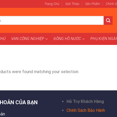
Trang Chủ
Giới Thiệu
Sản Phẩm
Chính 
CHỦ
VAN CÔNG NGHIỆP
ĐỒNG HỒ NƯỚC
PHỤ KIỆN NG
ducts were found matching your selection.
Hỗ Trợ Khách Hàng
KHOẢN CỦA BẠN
Chính Sách Bảo Hành
oản