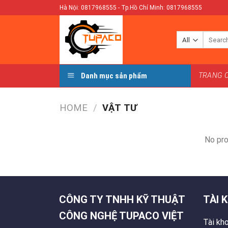
Skip
Hà Nội: 0817968555 - Tp.Hồ Chí Minh: 0817968555
to
content
Search
for:
Danh mục sản phẩm
TRANG 
HOME
/
VẬT TƯ
No pro
CÔNG TY TNHH KỸ THUẬT
TÀI 
CÔNG NGHỆ TUPACO VIỆT
Tài kh