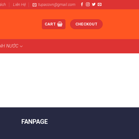
Sách
Liên Hệ
tupacovn@gmail.com
CART
CHECKOUT
ÀNH NƯỚC
FANPAGE