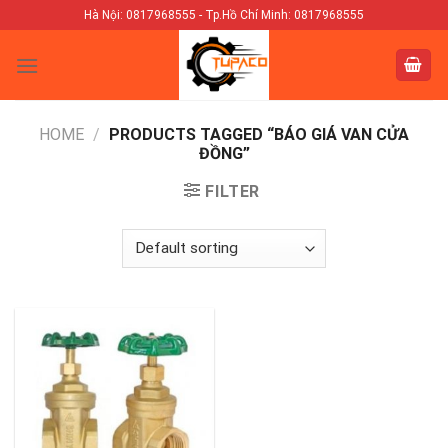
Skip
Hà Nội: 0817968555 - Tp.Hồ Chí Minh: 0817968555
to
content
HOME
/
PRODUCTS TAGGED “BÁO GIÁ VAN CỬA
ĐỒNG”
FILTER