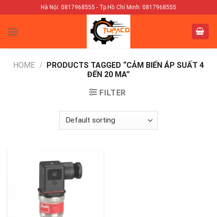
Skip
Hà Nội: 0817968555 - Tp.Hồ Chí Minh: 0817968555
to
content
HOME
/
PRODUCTS TAGGED “CẢM BIẾN ÁP SUẤT 4
ĐẾN 20 MA”
FILTER