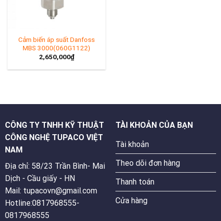
Cảm biến áp suất Danfoss
MBS 3000(060G1122)
2,650,000
₫
CÔNG TY TNHH KỸ THUẬT
TÀI KHOẢN CỦA BẠN
CÔNG NGHỆ TUPACO VIỆT
Tài khoản
NAM
Theo dõi đơn hàng
Địa chỉ: 58/23 Trần Bình- Mai
Dịch - Cầu giấy - HN
Thanh toán
Mail: tupacovn@gmail.com
Cửa hàng
Hotline:0817968555-
0817968555