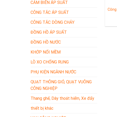
CẢM BIẾN ÁP SUẤT
Công 
CÔNG TẮC ÁP SUẤT
CÔNG TẮC DÒNG CHẢY
ĐỒNG HỒ ÁP SUẤT
ĐỒNG HỒ NƯỚC
KHỚP NỐI MỀM
LÒ XO CHỐNG RUNG
PHỤ KIỆN NGÀNH NƯỚC
QUẠT THÔNG GIÓ, QUẠT VUÔNG
CÔNG NGHIỆP
Thang ghế, Dây thoát hiểm, Xe đẩy
thiết bị khác