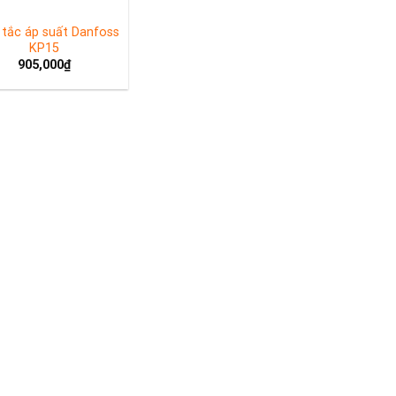
tắc áp suất Danfoss
KP15
905,000
₫