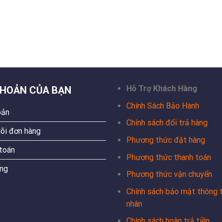
Hỗ Trợ Khách Hàng
KHOẢN CỦA BẠN
Chính Sách Bảo Hành
oản
Chính sách đổi trả hàng
õi đơn hàng
Phương thức đặt hàng
toán
Phương thức thanh toán
ng
Phương thức vận chuyển
Chính sách bảo mật thông t
nhân
Chính sách hoàn trả tiền