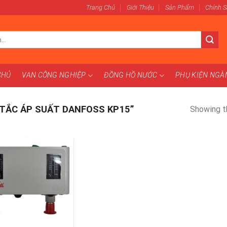
Trang Chủ
Giới Thiệu
Sản Phẩm
Chính 
CHỦ
VAN CÔNG NGHIỆP
ĐỒNG HỒ NƯỚC
PHỤ KIỆN NG
TẮC ÁP SUẤT DANFOSS KP15”
Showing th