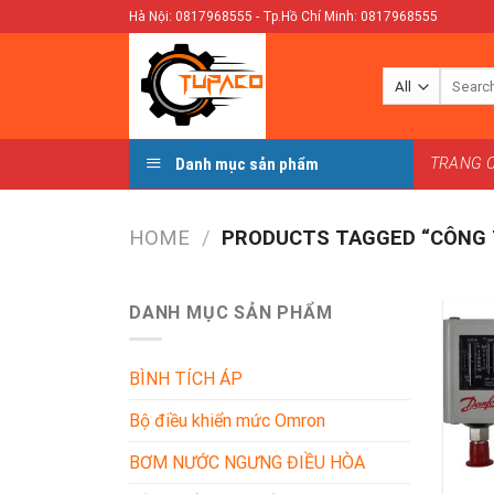
Skip
Hà Nội: 0817968555 - Tp.Hồ Chí Minh: 0817968555
to
content
Search
for:
Danh mục sản phẩm
TRANG 
HOME
/
PRODUCTS TAGGED “CÔNG 
DANH MỤC SẢN PHẨM
BÌNH TÍCH ÁP
Bộ điều khiển mức Omron
BƠM NƯỚC NGƯNG ĐIỀU HÒA