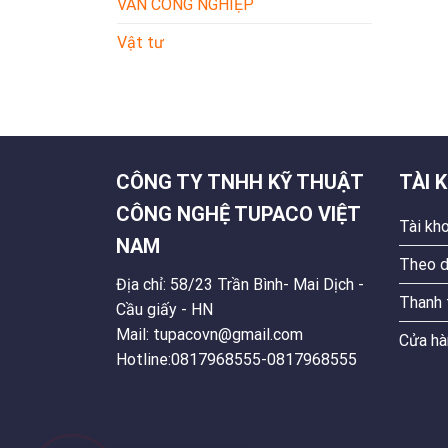
VAN CÔNG NGHIỆP
Vật tư
CÔNG TY TNHH KỸ THUẬT
TÀI 
CÔNG NGHỆ TUPACO VIỆT
Tài kh
NAM
Theo d
Địa chỉ: 58/23 Trần Bình- Mai Dịch -
Thanh 
Cầu giấy - HN
Mail: tupacovn@gmail.com
Cửa hà
Hotline:0817968555-0817968555