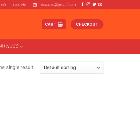
Sách
Liên Hệ
tupacovn@gmail.com
CART
CHECKOUT
ÀNH NƯỚC
e single result