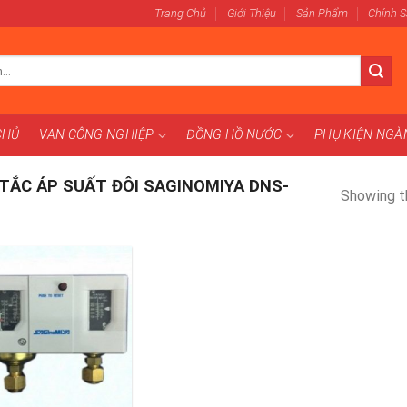
Trang Chủ
Giới Thiệu
Sản Phẩm
Chính 
CHỦ
VAN CÔNG NGHIỆP
ĐỒNG HỒ NƯỚC
PHỤ KIỆN NG
ẮC ÁP SUẤT ĐÔI SAGINOMIYA DNS-
Showing th