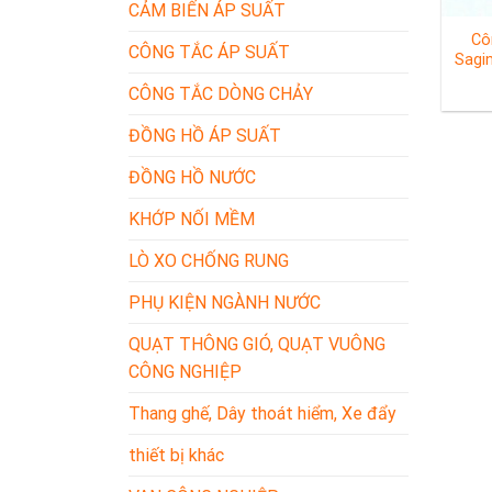
CẢM BIẾN ÁP SUẤT
Cô
CÔNG TẮC ÁP SUẤT
Sagi
CÔNG TẮC DÒNG CHẢY
ĐỒNG HỒ ÁP SUẤT
ĐỒNG HỒ NƯỚC
KHỚP NỐI MỀM
LÒ XO CHỐNG RUNG
PHỤ KIỆN NGÀNH NƯỚC
QUẠT THÔNG GIÓ, QUẠT VUÔNG
CÔNG NGHIỆP
Thang ghế, Dây thoát hiểm, Xe đẩy
thiết bị khác