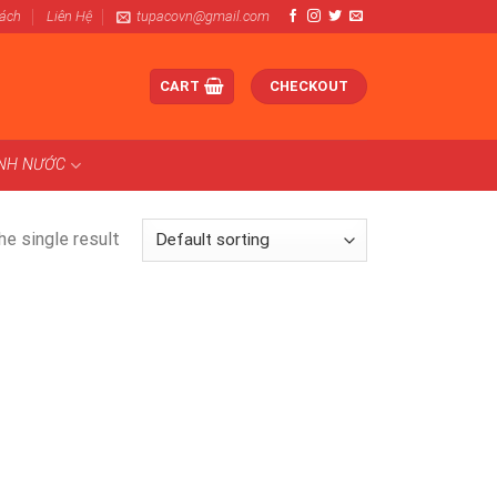
Sách
Liên Hệ
tupacovn@gmail.com
CART
CHECKOUT
ÀNH NƯỚC
e single result