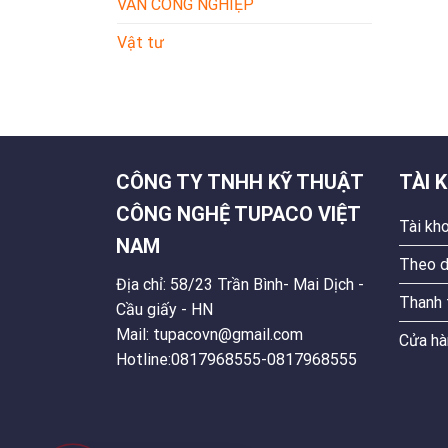
VAN CÔNG NGHIỆP
Vật tư
CÔNG TY TNHH KỸ THUẬT
TÀI 
CÔNG NGHỆ TUPACO VIỆT
Tài kh
NAM
Theo d
Địa chỉ: 58/23 Trần Bình- Mai Dịch -
Thanh 
Cầu giấy - HN
Mail: tupacovn@gmail.com
Cửa hà
Hotline:0817968555-0817968555