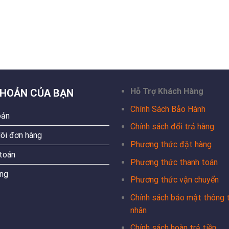
Hỗ Trợ Khách Hàng
KHOẢN CỦA BẠN
Chính Sách Bảo Hành
oản
Chính sách đổi trả hàng
õi đơn hàng
Phương thức đặt hàng
toán
Phương thức thanh toán
ng
Phương thức vận chuyển
Chính sách bảo mật thông t
nhân
Chính sách hoàn trả tiền