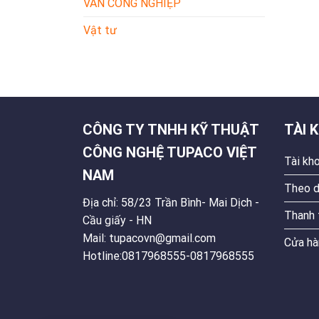
VAN CÔNG NGHIỆP
Vật tư
CÔNG TY TNHH KỸ THUẬT
TÀI 
CÔNG NGHỆ TUPACO VIỆT
Tài kh
NAM
Theo d
Địa chỉ: 58/23 Trần Bình- Mai Dịch -
Thanh 
Cầu giấy - HN
Mail: tupacovn@gmail.com
Cửa hà
Hotline:0817968555-0817968555