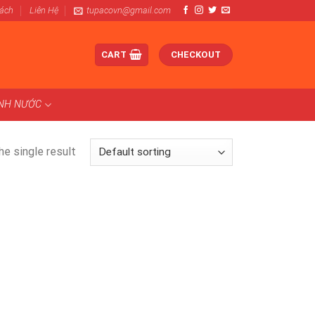
Sách
Liên Hệ
tupacovn@gmail.com
CART
CHECKOUT
ÀNH NƯỚC
e single result