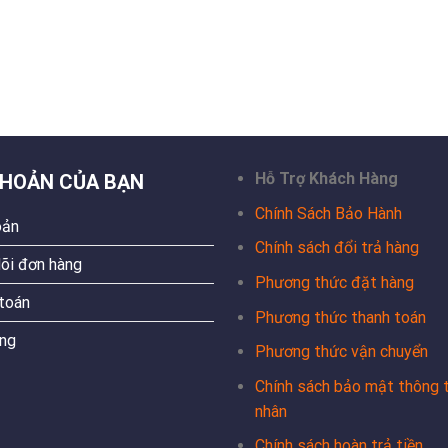
Hỗ Trợ Khách Hàng
KHOẢN CỦA BẠN
Chính Sách Bảo Hành
oản
Chính sách đổi trả hàng
õi đơn hàng
Phương thức đặt hàng
toán
Phương thức thanh toán
ng
Phương thức vận chuyển
Chính sách bảo mật thông t
nhân
Chính sách hoàn trả tiền