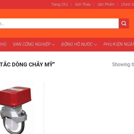
Trang Chủ
Giới Thiệu
Sản Phẩm
Chính 
CHỦ
VAN CÔNG NGHIỆP
ĐỒNG HỒ NƯỚC
PHỤ KIỆN NG
TẮC DÒNG CHẢY MỸ”
Showing th