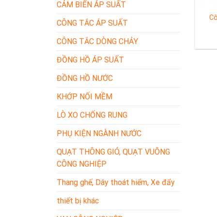
CẢM BIẾN ÁP SUẤT
Cô
CÔNG TẮC ÁP SUẤT
CÔNG TẮC DÒNG CHẢY
ĐỒNG HỒ ÁP SUẤT
ĐỒNG HỒ NƯỚC
KHỚP NỐI MỀM
LÒ XO CHỐNG RUNG
PHỤ KIỆN NGÀNH NƯỚC
QUẠT THÔNG GIÓ, QUẠT VUÔNG
CÔNG NGHIỆP
Thang ghế, Dây thoát hiểm, Xe đẩy
thiết bị khác