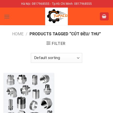
Skip
Hà Nội: 0817968555 - Tp.Hồ Chí Minh: 0817968555
to
content
HOME
/
PRODUCTS TAGGED “CÚT ĐỀU/ THU”
FILTER