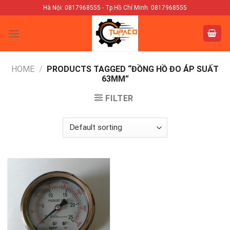
Skip
Hà Nội: 0817968555 - Tp.Hồ Chí Minh: 0817968555
to
content
HOME
/
PRODUCTS TAGGED “ĐỒNG HỒ ĐO ÁP SUẤT
63MM”
FILTER