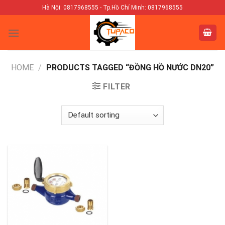
Skip
Hà Nội: 0817968555 - Tp.Hồ Chí Minh: 0817968555
to
content
HOME
/
PRODUCTS TAGGED “ĐỒNG HỒ NƯỚC DN20”
FILTER