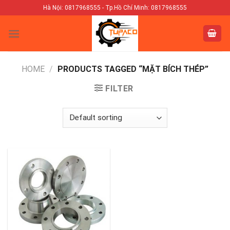
Skip
Hà Nội: 0817968555 - Tp.Hồ Chí Minh: 0817968555
to
content
HOME
/
PRODUCTS TAGGED “MẶT BÍCH THÉP”
FILTER