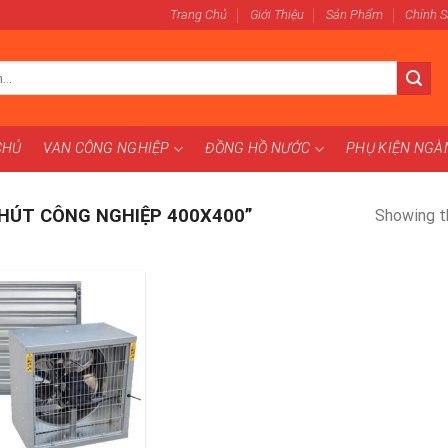
Trang Chủ
Giới Thiệu
Sản Phẩm
Chính 
CHỦ
VAN CÔNG NGHIỆP
ĐỒNG HỒ NƯỚC
PHỤ KIỆN NG
HÚT CÔNG NGHIỆP 400X400”
Showing th