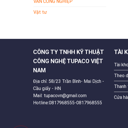
VAN CÔNG NGHIỆP
Vật tư
CÔNG TY TNHH KỸ THUẬT
TÀI 
CÔNG NGHỆ TUPACO VIỆT
Tài kh
NAM
Theo d
Địa chỉ: 58/23 Trần Bình- Mai Dịch -
Thanh 
Cầu giấy - HN
Mail: tupacovn@gmail.com
Cửa hà
Hotline:0817968555-0817968555