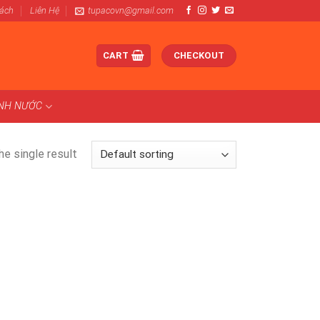
Sách
Liên Hệ
tupacovn@gmail.com
CART
CHECKOUT
ÀNH NƯỚC
e single result