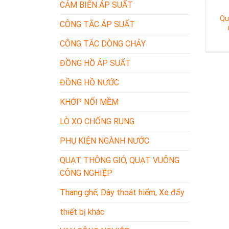
CẢM BIẾN ÁP SUẤT
Qu
CÔNG TẮC ÁP SUẤT
CÔNG TẮC DÒNG CHẢY
ĐỒNG HỒ ÁP SUẤT
ĐỒNG HỒ NƯỚC
KHỚP NỐI MỀM
LÒ XO CHỐNG RUNG
PHỤ KIỆN NGÀNH NƯỚC
QUẠT THÔNG GIÓ, QUẠT VUÔNG
CÔNG NGHIỆP
Thang ghế, Dây thoát hiểm, Xe đẩy
thiết bị khác