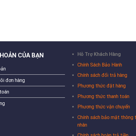
Hỗ Trợ Khách Hàng
KHOẢN CỦA BẠN
Chính Sách Bảo Hành
oản
Chính sách đổi trả hàng
õi đơn hàng
Phương thức đặt hàng
toán
Phương thức thanh toán
ng
Phương thức vận chuyển
Chính sách bảo mật thông t
nhân
Chính sách hoàn trả tiền