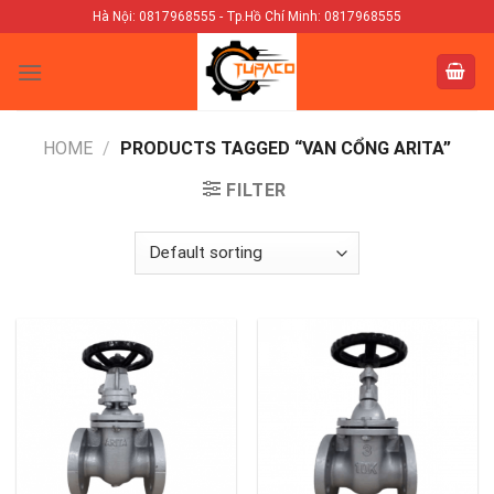
Skip
Hà Nội: 0817968555 - Tp.Hồ Chí Minh: 0817968555
to
content
HOME
/
PRODUCTS TAGGED “VAN CỔNG ARITA”
FILTER