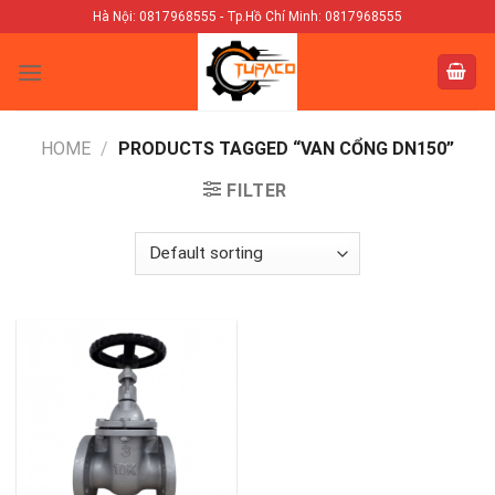
Skip
Hà Nội: 0817968555 - Tp.Hồ Chí Minh: 0817968555
to
content
HOME
/
PRODUCTS TAGGED “VAN CỔNG DN150”
FILTER