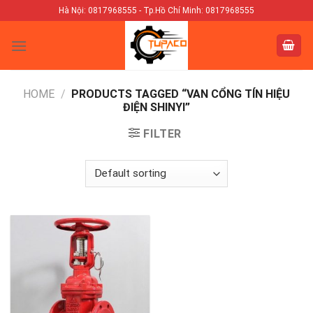
Skip
Hà Nội: 0817968555 - Tp.Hồ Chí Minh: 0817968555
to
content
HOME
/
PRODUCTS TAGGED “VAN CỔNG TÍN HIỆU
ĐIỆN SHINYI”
FILTER