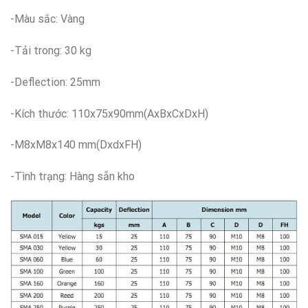
-Màu sắc: Vàng
-Tải trong: 30 kg
-Deflection: 25mm
-Kích thước:
110
x75x90mm(AxBxCxDxH)
-M8xM8x
1
40 mm(DxdxFH)
-Tình trạng: Hàng sẵn kho