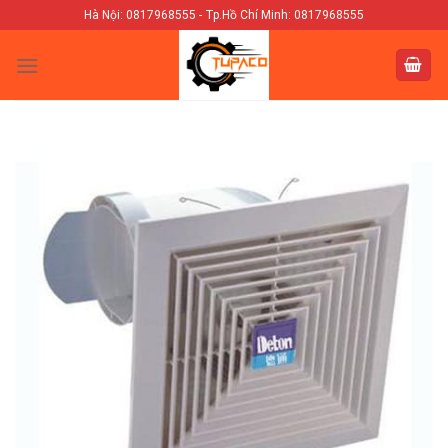
Skip
Hà Nội: 0817968555 - Tp.Hồ Chí Minh: 0817968555
to
content