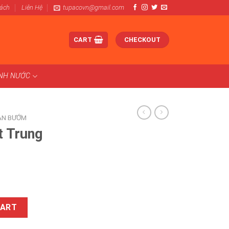
Sách
Liên Hệ
tupacovn@gmail.com
CART
CHECKOUT
ÀNH NƯỚC
AN BƯỚM
t Trung
 DN50 quantity
CART