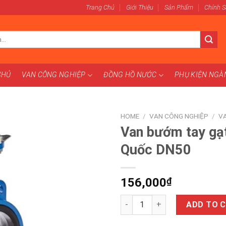
Trang Chủ
Giới Thiệu
Sản Phẩm
Chính 
CHỦ
VAN CÔNG NGHIỆP
ĐỒNG HỒ NƯỚC
PHỤ KIỆN NG
HOME
/
VAN CÔNG NGHIỆP
/
V
Van bướm tay gạ
Quốc DN50
156,000
₫
Van bướm tay gạt Trung Quốc
ADD TO 