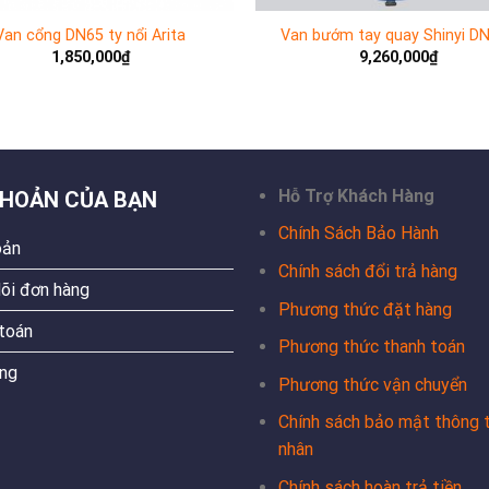
Van cổng DN65 ty nổi Arita
Van bướm tay quay Shinyi D
1,850,000
₫
9,260,000
₫
Hỗ Trợ Khách Hàng
KHOẢN CỦA BẠN
Chính Sách Bảo Hành
oản
Chính sách đổi trả hàng
õi đơn hàng
Phương thức đặt hàng
toán
Phương thức thanh toán
ng
Phương thức vận chuyển
Chính sách bảo mật thông t
nhân
Chính sách hoàn trả tiền