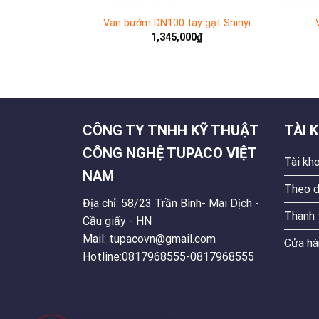
ita DN200
Van bướm DN100 tay gạt Shinyi
₫
1,345,000
₫
CÔNG TY TNHH KỸ THUẬT
TÀI 
CÔNG NGHỆ TUPACO VIỆT
Tài kh
NAM
Theo d
Địa chỉ: 58/23 Trần Bình- Mai Dịch -
Thanh 
Cầu giấy - HN
Mail: tupacovn@gmail.com
Cửa hà
Hotline:0817968555-0817968555