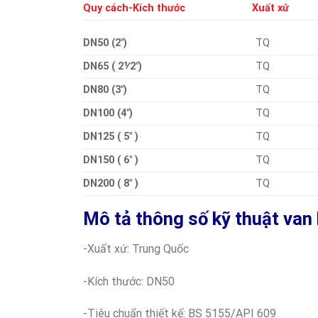
Quy cách-Kích thước
Xuất xứ
DN50 (2″)
TQ
DN65 ( 2⅟2″)
TQ
DN80 (3″)
TQ
DN100 (4″)
TQ
DN125 ( 5″ )
TQ
DN150 ( 6″ )
TQ
DN200 ( 8″ )
TQ
Mô tả thông số kỹ thuật van
-Xuất xứ: Trung Quốc
-Kích thước: DN50
-Tiêu chuẩn thiết kế: BS 5155/API 609