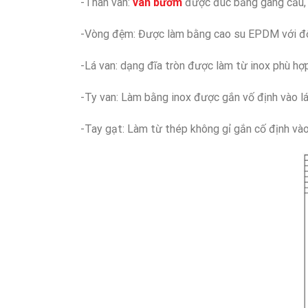
-Thân van:
van bướm
được đúc bằng gang cầu, 
-Vòng đệm: Được làm bằng cao su EPDM với độ 
-Lá van: dạng đĩa tròn được làm từ inox phù hợ
-Ty van: Làm bằng inox được gắn vố định vào lá
-Tay gạt: Làm từ thép không gỉ gắn cố định vào