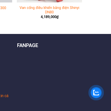
Van cổng điều khiển bằng điện Shinyi
N300
DN80
4,189,000
₫
FANPAGE
in cá