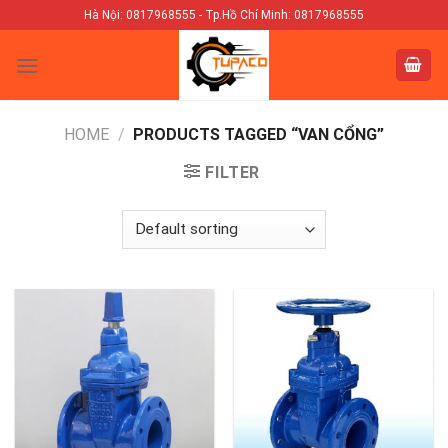
Skip
Hà Nội: 0817968555 - Tp.Hồ Chí Minh: 0817968555
to
content
HOME
/
PRODUCTS TAGGED “VAN CỔNG”
FILTER