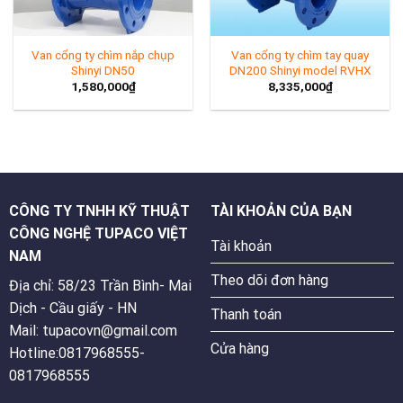
Van cổng ty chìm nắp chụp
Van cổng ty chìm tay quay
Shinyi DN50
DN200 Shinyi model RVHX
1,580,000
₫
8,335,000
₫
CÔNG TY TNHH KỸ THUẬT
TÀI KHOẢN CỦA BẠN
CÔNG NGHỆ TUPACO VIỆT
Tài khoản
NAM
Theo dõi đơn hàng
Địa chỉ: 58/23 Trần Bình- Mai
Dịch - Cầu giấy - HN
Thanh toán
Mail: tupacovn@gmail.com
Cửa hàng
Hotline:0817968555-
0817968555