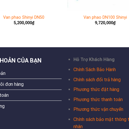
Van phao Shinyi DN50
Van phao DN100 Shinyi
5,200,000
₫
9,720,000
₫
Hỗ Trợ Khách Hàng
KHOẢN CỦA BẠN
Chính Sách Bảo Hành
oản
Chính sách đổi trả hàng
õi đơn hàng
Phương thức đặt hàng
toán
Phương thức thanh toán
ng
Phương thức vận chuyển
Chính sách bảo mật thông t
nhân