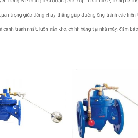
yếu trong các mạng lưới đường ống cấp thoát nước, trong hệ 
quan trọng giúp dòng chảy thẳng giúp đường ống tránh các hiện 
á cạnh tranh nhất, luôn sẵn kho, chính hãng tại nhà máy, đảm bảo