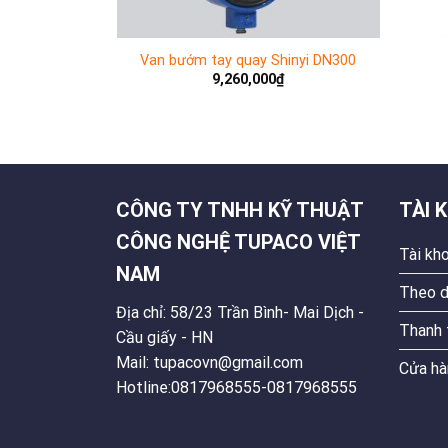
g điện Shinyi
Van bướm tay quay Shinyi DN300
9,260,000
₫
₫
CÔNG TY TNHH KỸ THUẬT
TÀI 
CÔNG NGHỆ TUPACO VIỆT
Tài kh
NAM
Theo d
Địa chỉ: 58/23 Trần Bình- Mai Dịch -
Thanh 
Cầu giấy - HN
Mail: tupacovn@gmail.com
Cửa hà
Hotline:0817968555-0817968555