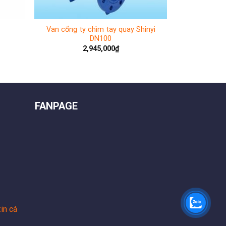
Van cổng ty chìm tay quay Shinyi
DN100
2,945,000
₫
FANPAGE
in cá