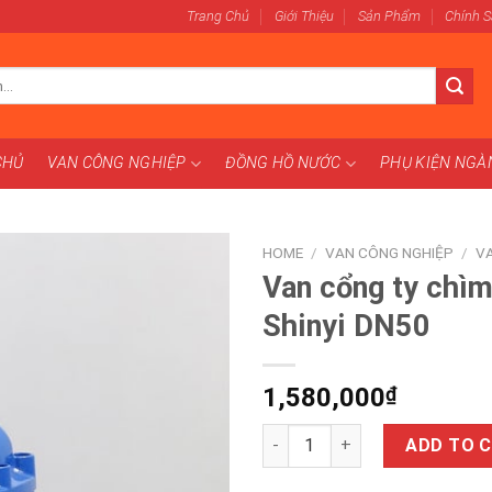
Trang Chủ
Giới Thiệu
Sản Phẩm
Chính 
CHỦ
VAN CÔNG NGHIỆP
ĐỒNG HỒ NƯỚC
PHỤ KIỆN NG
HOME
/
VAN CÔNG NGHIỆP
/
V
Van cổng ty chì
Shinyi DN50
1,580,000
₫
Van cổng ty chìm nắp chụp Sh
ADD TO 