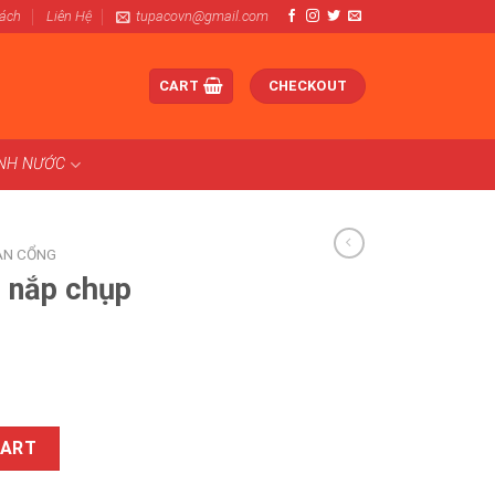
Sách
Liên Hệ
tupacovn@gmail.com
CART
CHECKOUT
ÀNH NƯỚC
AN CỔNG
m nắp chụp
inyi DN50 quantity
CART