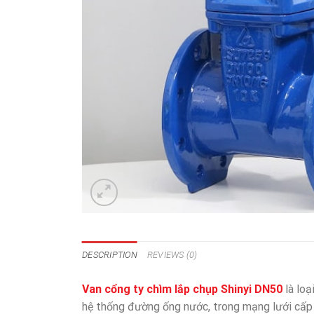
DESCRIPTION
REVIEWS (0)
Van cổng ty chìm lắp chụp Shinyi DN50
là loạ
hệ thống đường ống nước, trong mạng lưới cấp