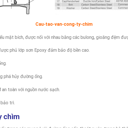
Cau-tao-van-cong-ty-chim
ểu mặt bích, được nối với nhau bằng các bulong, gioăng đệm đượ
được phủ lớp sơn Epoxy đảm bảo độ bền cao.
ống.
ợng phá hủy đường ống.
 an toàn với nguồn nước sạch.
 bảo trì.
y chìm