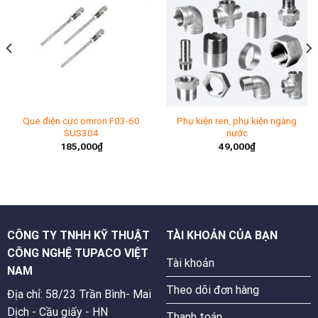
Que điện cực omron F03-60
Phụ kiện ren, phụ kiện ngàng
SUS304
nước
185,000
₫
49,000
₫
CÔNG TY TNHH KỸ THUẬT
TÀI KHOẢN CỦA BẠN
CÔNG NGHỆ TUPACO VIỆT
Tài khoản
NAM
Theo dõi đơn hàng
Địa chỉ: 58/23 Trần Bình- Mai
Dịch - Cầu giấy - HN
Thanh toán