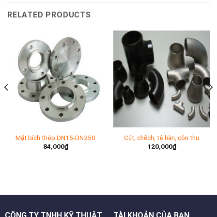
RELATED PRODUCTS
Mặt bích thép DN15-DN250
Cút, chếch, tê hàn, côn thu
84,000
₫
120,000
₫
CÔNG TY TNHH KỸ THUẬT
TÀI KHOẢN CỦA BẠN